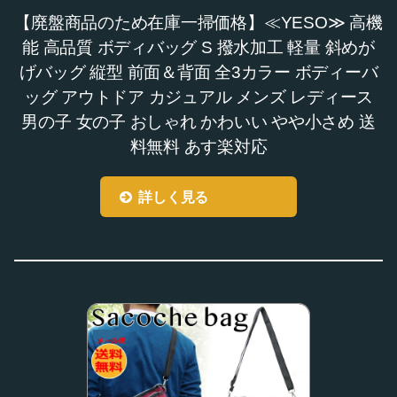
【廃盤商品のため在庫一掃価格】≪YESO≫ 高機
能 高品質 ボディバッグ S 撥水加工 軽量 斜めが
げバッグ 縦型 前面＆背面 全3カラー ボディーバ
ッグ アウトドア カジュアル メンズ レディース
男の子 女の子 おしゃれ かわいい やや小さめ 送
料無料 あす楽対応
詳しく見る